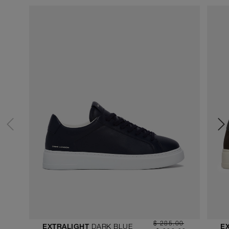
$ 285.00
DARK BLUE
EXTRALIGHT
E