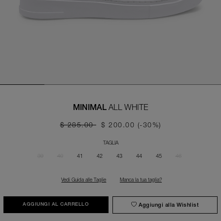
ALL WHITE
MINIMAL
$ 285.00
$ 200.00
(-30%)
TAGLIA
39
40
41
42
43
44
45
46
Vedi Guida alle Taglie
Manca la tua taglia?
Aggiungi alla Wishlist
AGGIUNGI AL CARRELLO