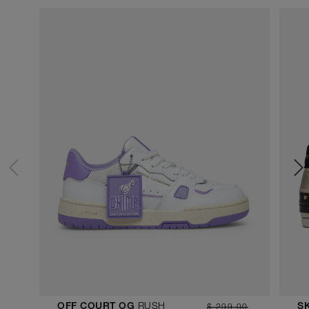
RUSH
$ 299.00
OFF COURT OG
S