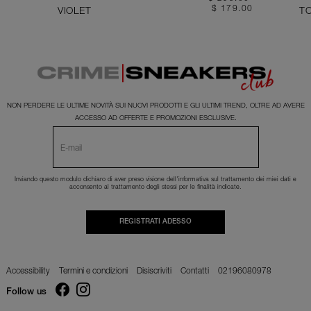
$ 179.00
VIOLET
T
NON PERDERE LE ULTIME NOVITÀ SUI NUOVI PRODOTTI E GLI ULTIMI TREND, OLTRE AD AVERE
ACCESSO AD OFFERTE E PROMOZIONI ESCLUSIVE.
Inviando questo modulo dichiaro di aver preso visione dell'
informativa
sul trattamento dei miei dati e
acconsento al trattamento degli stessi per le finalità indicate.
REGISTRATI ADESSO
Accessibility
Termini e condizioni
Disiscriviti
Contatti
02196080978
Follow us