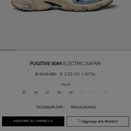
ELECTRIC SAFARI
FUGITIVE 9094
$ 319.00
$ 223.00
(-30%)
TAGLIA
35
36
37
38
39
40
41
42
Vedi Guida alle Taglie
Manca la tua taglia?
Aggiungi alla Wishlist
AGGIUNGI AL CARRELLO