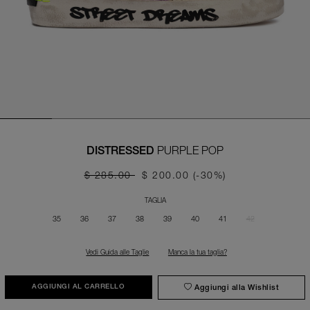
PURPLE POP
DISTRESSED
$ 285.00
$ 200.00
(-30%)
TAGLIA
35
36
37
38
39
40
41
42
Vedi Guida alle Taglie
Manca la tua taglia?
Aggiungi alla Wishlist
AGGIUNGI AL CARRELLO