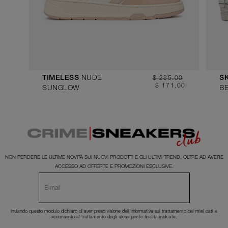
NUDE
$ 285.00
TIMELESS
S
$ 171.00
SUNGLOW
B
NON PERDERE LE ULTIME NOVITÀ SUI NUOVI PRODOTTI E GLI ULTIMI TREND, OLTRE AD AVERE
ACCESSO AD OFFERTE E PROMOZIONI ESCLUSIVE.
Inviando questo modulo dichiaro di aver preso visione dell'
informativa
sul trattamento dei miei dati e
acconsento al trattamento degli stessi per le finalità indicate.